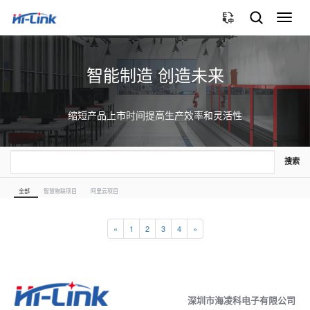
切
换
导
航
智能制造 创造未来
缩短产品上市时间提高生产效率和灵活性
搜索
全部
智慧物联项目
阿里云项目
«
1
2
3
4
»
深圳市海凌科电子有限公司