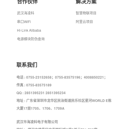
合作伙伴
解决方案
武汉海凌科
智慧物联项目
串口WiFi
阿里云项目
Hi-Link Alibaba
电源模块防伪查询
联系我们
电话 : 0755-23152658；0755-83575196；4008850221；
传真 : 0755-83575189
QQ : 2851395231 2851395234
地址 : 广东省深圳市龙华区民治街道民乐社区星河WORLD E栋
大厦17层1705、1706、1709A
武汉市海凌科电子有限公司