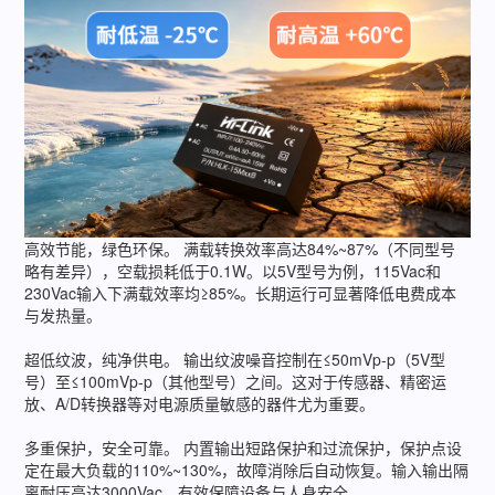
高效节能，绿色环保。 满载转换效率高达84%~87%（不同型号
略有差异），空载损耗低于0.1W。以5V型号为例，115Vac和
230Vac输入下满载效率均≥85%。长期运行可显著降低电费成本
与发热量。
超低纹波，纯净供电。 输出纹波噪音控制在≤50mVp-p（5V型
号）至≤100mVp-p（其他型号）之间。这对于传感器、精密运
放、A/D转换器等对电源质量敏感的器件尤为重要。
多重保护，安全可靠。 内置输出短路保护和过流保护，保护点设
定在最大负载的110%~130%，故障消除后自动恢复。输入输出隔
离耐压高达3000Vac，有效保障设备与人身安全。