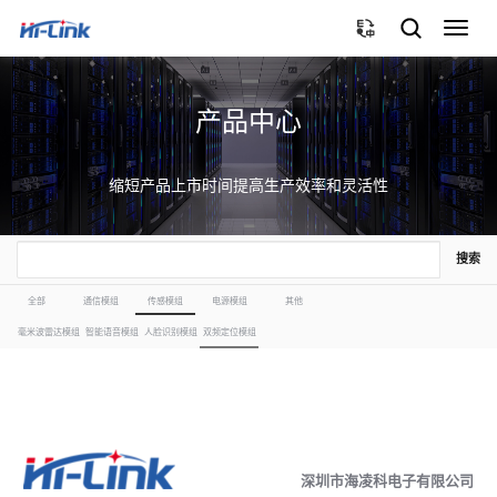
切
换
导
航
产品中心
缩短产品上市时间提高生产效率和灵活性
搜索
全部
通信模组
传感模组
电源模组
其他
毫米波雷达模组
智能语音模组
人脸识别模组
双频定位模组
深圳市海凌科电子有限公司