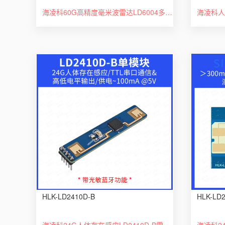
海凌科60G高精度毫米波雷达LD6004多目标3D人体存在感应串口通信
海凌科人
HLK-LD2410D-B
HLK-LD
海凌科24G人体存在感应LD2410D-B雷达模块开关智能传感器带蓝牙