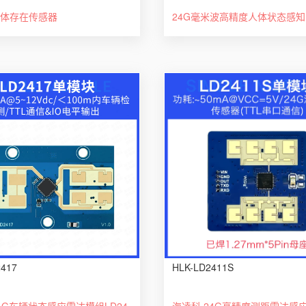
体存在传感器
2417
HLK-LD2411S
海凌科24G车辆状态感应雷达模组LD2417车辆测距测速毫米波传感器