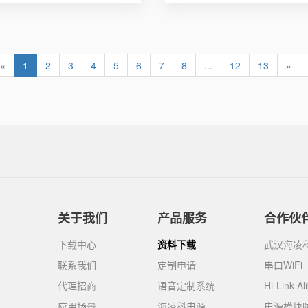
«
1
2
3
4
5
6
7
8
...
12
13
»
关于我们
产品服务
合作伙
下载中心
资料下载
武汉海凌
联系我们
定制申请
串口WiFi
代理招商
语音定制系统
Hi-Link Al
应用场景
海凌科电源
电源模块