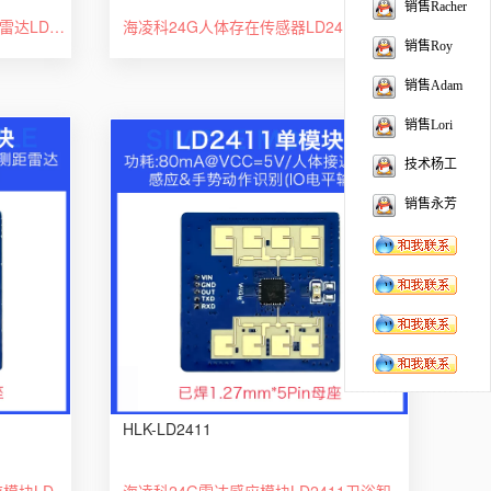
销售Racher
24G毫米波高精度人体状态感知雷达LD2460多目标轨迹定位跟踪模块
海凌科24G人体存在传感器LD2410-AA雷达模块智能感应开关带蓝牙
销售Roy
销售Adam
销售Lori
技术杨工
销售永芳
HLK-LD2411
海凌科 24G高精度测距雷达感应模块LD2411S 移动距离感应TTL串口
海凌科24G雷达感应模块LD2411卫浴智能马桶手势识别感应自动开关