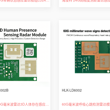
6002B
HLK-LD6002
海凌科60G毫米波雷达3D人体存在感应LD6002B两发两收串口通信