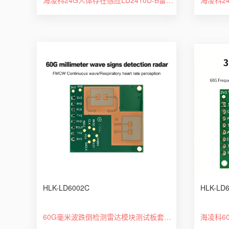
HLK-LD6002C
HLK-LD
60G毫米波跌倒检测雷达模块测试板套件 HLK-LD6002C 2T2R架构非接触式智能监测